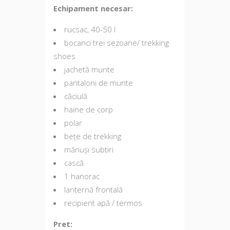
Echipament necesar:
rucsac, 40-50 l
bocanci trei sezoane/ trekking
shoes
jachetă munte
pantaloni de munte
căciulă
haine de corp
polar
bețe de trekking
mănuși subtiri
cască
1 hanorac
lanternă frontală
recipient apă / termos
Pret: