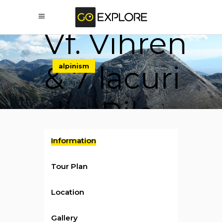
Drumetie
Vf. Vihren
& 7 lacuri
alpinism
din Rila
(Bulgaria)
Information
Tour Plan
Location
Gallery