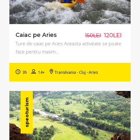
Caiac pe Aries
120LEI
150LEI
Ture de caiac pe Aries Aceasta activitate se poate
face pentru maxim…
3h
14+
Transilvania - Cluj - Aries
speoturism