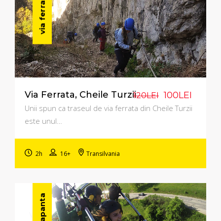
via ferrata
Via Ferrata, Cheile Turzii
100LEI
120LEI
Unii spun ca traseul de via ferrata din Cheile Turzii
este unul…
2h
16+
Transilvania