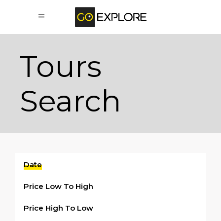
Tours
Search
Date
Price Low To High
Price High To Low