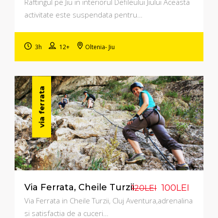
Raftingul pe Jiu in interiorul Defileului Jiului Aceasta
activitate este suspendata pentru…
3h
12+
Oltenia- Jiu
via ferrata
Via Ferrata, Cheile Turzii
100LEI
120LEI
Via Ferrata in Cheile Turzii, Cluj Aventura,adrenalina
si satisfactia de a cuceri…