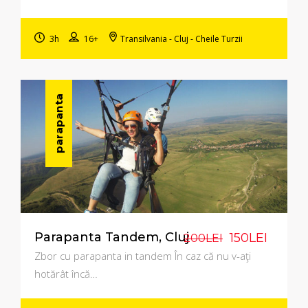
3h
16+
Transilvania - Cluj - Cheile Turzii
parapanta
Parapanta Tandem, Cluj
150LEI
200LEI
Zbor cu parapanta in tandem În caz că nu v-aţi
hotărât încă…