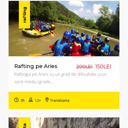
rafting
Rafting pe Aries
150LEI
200LEI
Raftingul pe Aries cu un grad de dificultate usor
spre mediu (grade…
3h
12+
Transilvania