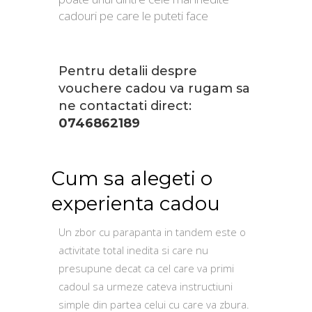
cadouri pe care le puteti face
Pentru detalii despre
vouchere cadou va rugam sa
ne contactati direct:
0746862189
Cum sa alegeti o
experienta cadou
Un zbor cu parapanta in tandem este o
activitate total inedita si care nu
presupune decat ca cel care va primi
cadoul sa urmeze cateva instructiuni
simple din partea celui cu care va zbura.