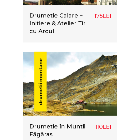
Drumetie Calare –
175LEI
Initiere & Atelier Tir
cu Arcul
drumetii montane
Drumetie în Muntii
110LEI
Făgăraș