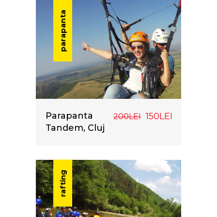
parapanta
Parapanta
150LEI
200LEI
Tandem, Cluj
rafting