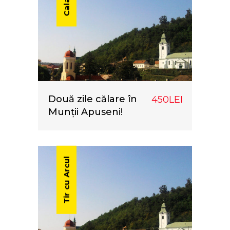
Calarie
Două zile călare în
450LEI
Munții Apuseni!
Tir cu Arcul