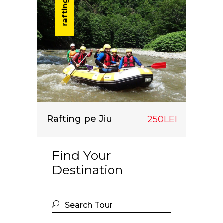
rafting
Rafting pe Jiu
250LEI
Find Your
Destination