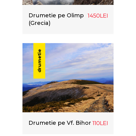
Drumetie pe Olimp
1450LEI
(Grecia)
drumetie
Drumetie pe Vf. Bihor
110LEI