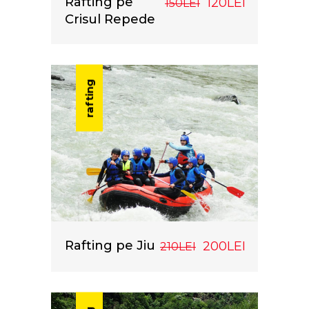
Rafting pe
120LEI
150LEI
Crisul Repede
rafting
Rafting pe Jiu
200LEI
210LEI