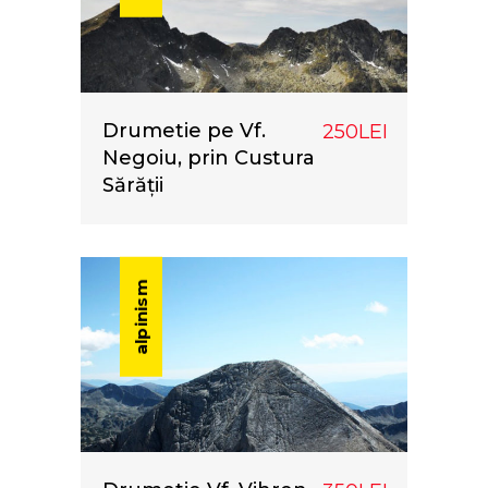
Drumetie pe Vf.
250LEI
Negoiu, prin Custura
Sărății
alpinism