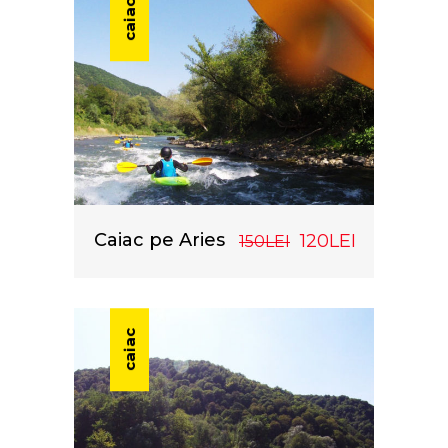
caiac
Caiac pe Aries
120LEI
150LEI
caiac