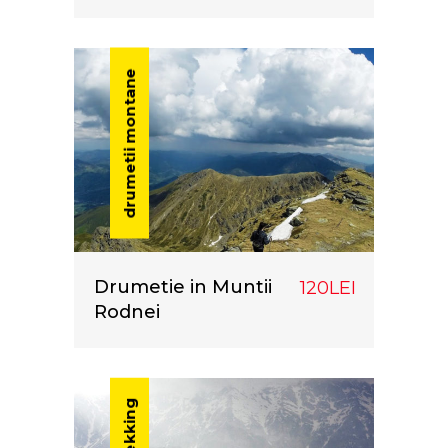
drumetii montane
Drumetie in Muntii
120LEI
Rodnei
trekking