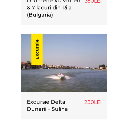
Drumetie Vf. Vihren
350LEI
& 7 lacuri din Rila
(Bulgaria)
Excursie
Excursie Delta
230LEI
Dunarii – Sulina