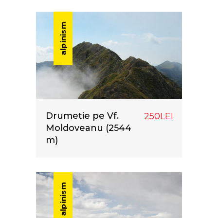
alpinism
Drumetie pe Vf.
250LEI
Moldoveanu (2544
m)
alpinism