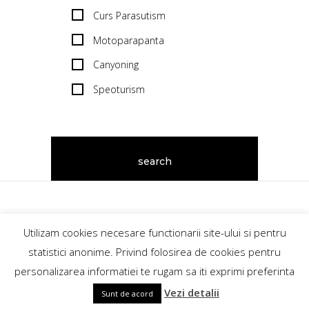
Curs Parasutism
Motoparapanta
Canyoning
Speoturism
GoExplore.ro@2018
Utilizam cookies necesare functionarii site-ului si pentru
contact@goexplore.ro
statistici anonime. Privind folosirea de cookies pentru
personalizarea informatiei te rugam sa iti exprimi preferinta
+40746862189
Vezi detalii
Sunt de acord