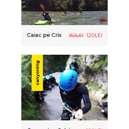
Caiac pe Cris
120LEI
150LEI
canyoning