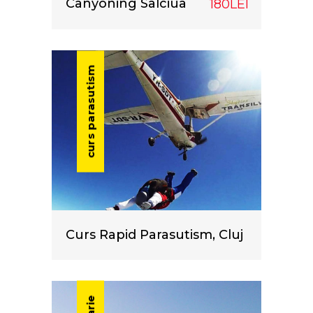
Canyoning Salciua
180LEI
curs parasutism
Curs Rapid Parasutism, Cluj