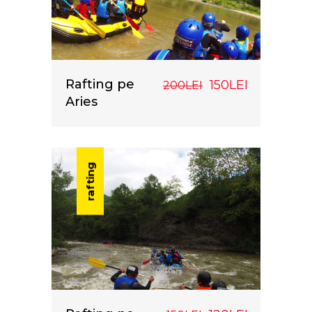
Rafting pe
150LEI
200LEI
Aries
rafting