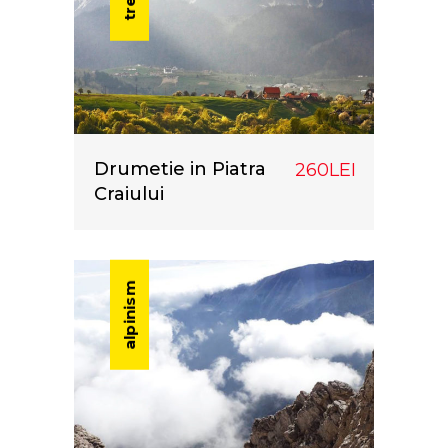
Drumetie in Piatra
260LEI
Craiului
alpinism