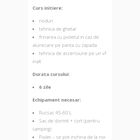
Curs initiere:
noduri
tehnica de ghetar
frinarea cu pioletul in caz de
alunecare pe panta cu zapada
tehnica de ascensiune pe un vf
inalt
Durata cursului:
6 zile
Echipament necesar:
Rucsac 45-60 L
Sac de dormit + cort (pentru
camping)
Piolet – se pot inchiria de la noi