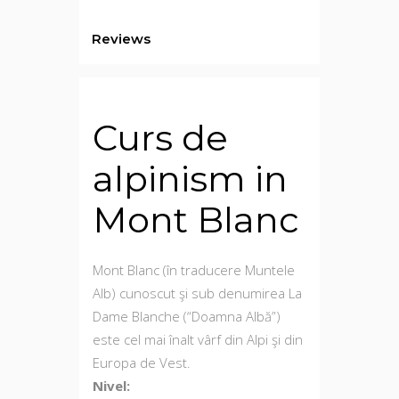
Reviews
Curs de
alpinism in
Mont Blanc
Mont Blanc (în traducere Muntele
Alb) cunoscut şi sub denumirea La
Dame Blanche (“Doamna Albă”)
este cel mai înalt vârf din Alpi şi din
Europa de Vest.
Nivel: