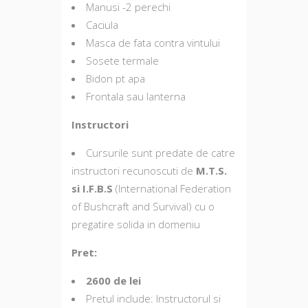
Manusi -2 perechi
Caciula
Masca de fata contra vintului
Sosete termale
Bidon pt apa
Frontala sau lanterna
Instructori
Cursurile sunt predate de catre
instructori recunoscuti de
M.T.S.
si I.F.B.S
(International Federation
of Bushcraft and Survival) cu o
pregatire solida in domeniu
Pret:
2600 de lei
Pretul include: Instructorul si