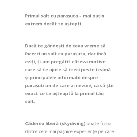
Primul salt cu parașuta – mai puțin
extrem decât te aștepți
Dacă te gândești de ceva vreme să
încerci un
salt cu parașuta
, dar încă
eziți, ți-am pregătit câteva motive
care să te ajute să treci peste teamă
și principalele
informații despre
parașutism
de care ai nevoie, ca să știi
exact ce te așteaptă la primul tău
salt.
Căderea liberă (skydiving
) poate fi una
dintre cele mai pașnice experiențe pe care