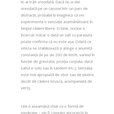
le-ai trăit vreodată. Dacă te-ai dat
vreodată pe un carusel într-un parc de
distracții, probabil îți imaginezi că vei
experimenta o senzație asemănătoare în
timpul căderii libere. Ei bine, oricine a
încercat măcar o dată un salt cu parașuta
poate confirma că nu este așa. Odată ce
viteza se stabilizează și atinge o anumită
constanță (în jur de 200 de km/h, variind în
funcție de greutate, poziția corpului, dacă
saltul e solo sau în tandem etc.), senzația
este mai apropiată de zbor sau de plutire,
decât de cădere bruscă, acompaniată de
vertij.
Unii o aseamănă chiar cu o formă de
meditație – vei fi complet ancorat(ă) în