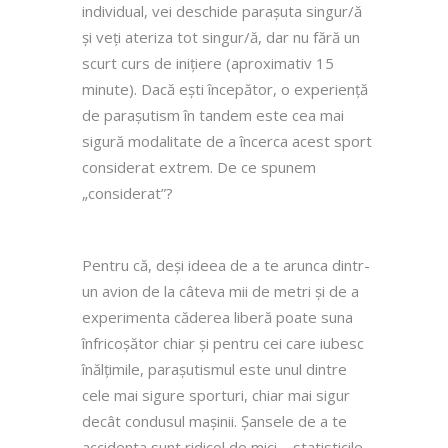
individual, vei deschide parașuta singur/ă
și veți ateriza tot singur/ă, dar nu fără un
scurt curs de inițiere (aproximativ 15
minute). Dacă ești începător, o experiență
de parașutism în tandem este cea mai
sigură modalitate de a încerca acest sport
considerat extrem. De ce spunem
„considerat”?
Pentru că, deși ideea de a te arunca dintr-
un avion de la câteva mii de metri și de a
experimenta căderea liberă poate suna
înfricoșător chiar și pentru cei care iubesc
înălțimile, parașutismul este unul dintre
cele mai sigure sporturi, chiar mai sigur
decât condusul mașinii. Șansele de a te
accidenta sunt ridicol de mici – statisticile