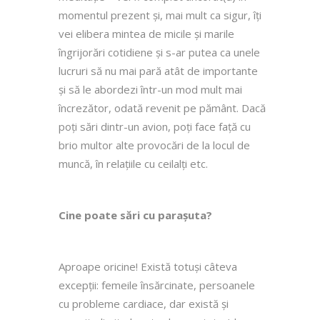
momentul prezent și, mai mult ca sigur, îți
vei elibera mintea de micile și marile
îngrijorări cotidiene și s-ar putea ca unele
lucruri să nu mai pară atât de importante
și să le abordezi într-un mod mult mai
încrezător, odată revenit pe pământ. Dacă
poți sări dintr-un avion, poți face față cu
brio multor alte provocări de la locul de
muncă, în relațiile cu ceilalți etc.
Cine poate sări cu parașuta?
Aproape oricine! Există totuși câteva
excepții: femeile însărcinate, persoanele
cu probleme cardiace, dar există și