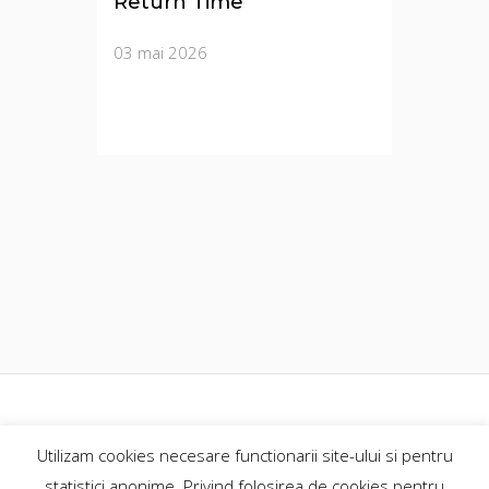
Return Time
03 mai 2026
GoExplore.ro@2018
Utilizam cookies necesare functionarii site-ului si pentru
contact@goexplore.ro
statistici anonime. Privind folosirea de cookies pentru