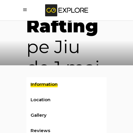
/ per person
Rafting
pe Jiu
de 1 mai
Information
Location
Gallery
Reviews