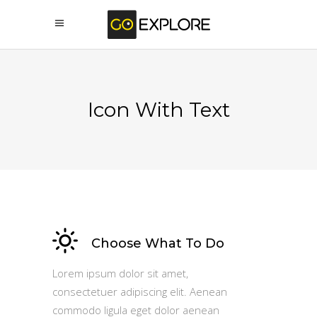
Icon With Text
Choose What To Do
Lorem ipsum dolor sit amet,
consectetuer adipiscing elit. Aenean
commodo ligula eget dolor aenean