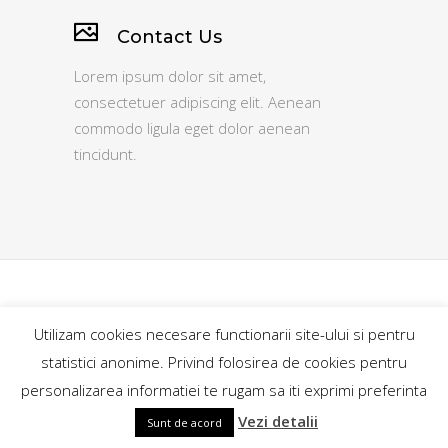
Contact Us
Lorem ipsum dolor sit amet,
consectetuer adipiscing elit. Aenean
commodo ligula eget dolor aenean
tincidunt.
GoExplore.ro@2018
Utilizam cookies necesare functionarii site-ului si pentru
contact@goexplore.ro
statistici anonime. Privind folosirea de cookies pentru
personalizarea informatiei te rugam sa iti exprimi preferinta
+40746862189
Vezi detalii
Sunt de acord