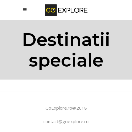
Destinatii
speciale
GoExplore.ro@2018
contact@goexplore.ro